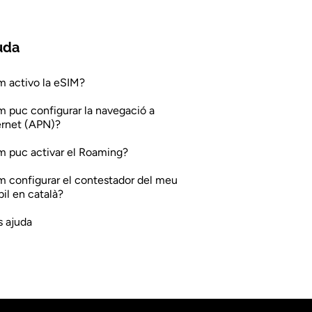
uda
 activo la eSIM?
 puc configurar la navegació a
ernet (APN)?
 puc activar el Roaming?
 configurar el contestador del meu
il en català?
 ajuda