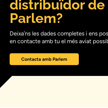
distribuïdor de
Parlem?
Deixa’ns les dades completes i ens po
en contacte amb tu el més aviat possib
Contacta amb Parlem