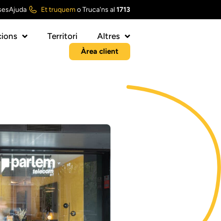
ses
Ajuda
Et truquem
o
Truca'ns al
1713
ions
Territori
Altres
Àrea client