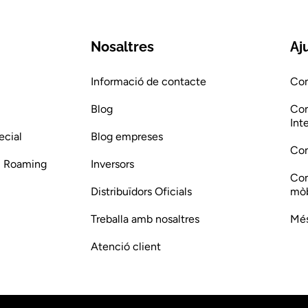
Nosaltres
Aj
Informació de contacte
Com
Blog
Com
Int
ecial
Blog empreses
Com
 i Roaming
Inversors
Com
Distribuïdors Oficials
mòb
Treballa amb nosaltres
Més
Atenció client