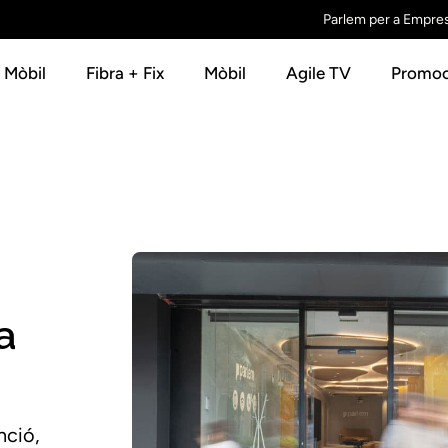
Parlem per a Empre
+ Mòbil
Fibra + Fix
Mòbil
Agile TV
Promoc
a
nció,