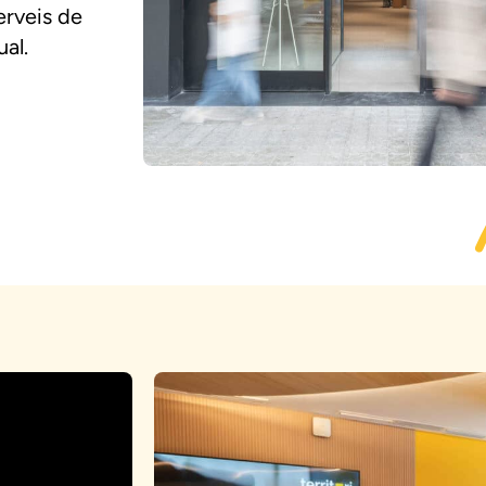
erveis de
al.