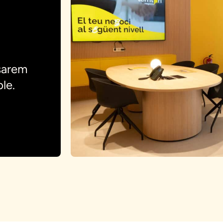
sarem
le.