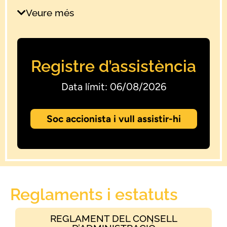
Administración
Veure més
Document 5
Informe de valoració de l'expert
independent (LBL)
Registre d’assistència
Data límit: 06/08/2026
Soc accionista i vull assistir-hi
Reglaments i estatuts
REGLAMENT DEL CONSELL