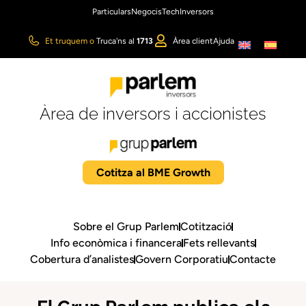
Particulars
Negocis
Tech
Inversors
Et truquem
o
Truca'ns al
1713
Àrea client
Ajuda
Àrea de inversors i accionistes
Cotitza al BME Growth
Sobre el Grup Parlem
Cotització
Info econòmica i financera
Fets rellevants
Cobertura d’analistes
Govern Corporatiu
Contacte