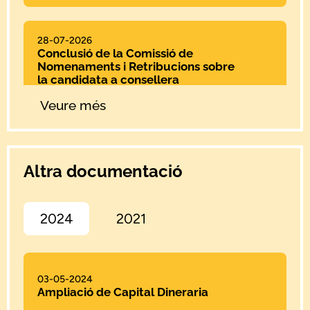
28-07-2026
Conclusió de la Comissió de
Nomenaments i Retribucions sobre
la candidata a consellera
independent
Veure més
23-07-2026
Sol·licitud d'informació addicional
Altra documentació
Junta General Extraordinària 2026
2024
2021
17-07-2026
Complement a la convocatòria de la
Junta General Extraordinària
d'accionistes 2026
03-05-2024
Ampliació de Capital Dineraria