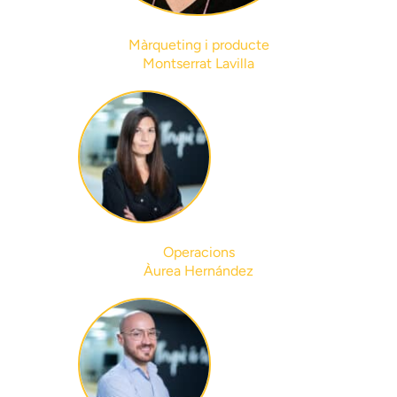
24-03-2026
Màrqueting i producte
Dimissió del conseller delegat i
nomenament de president executiu
Montserrat Lavilla
17-02-2026
Canvis en la composició del Consell
d’Administració
07-01-2026
Operacions
Participacions significatives a
31.12.2025
Àurea Hernández