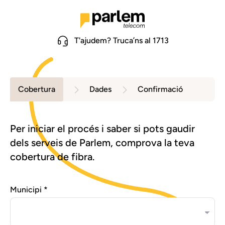
T'ajudem? Truca’ns al 1713
Cobertura
Dades
Confirmació
Per iniciar el procés i saber si pots gaudir
dels serveis de Parlem, comprova la teva
cobertura de fibra.