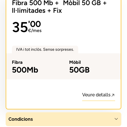
Fibra 500 Mb + Mòbil 50 GB +
ll·Iimitades + Fix
35
'00
€/mes
IVA i tot inclòs. Sense sorpreses.
Fibra
Mòbil
500Mb
50GB
Veure detalls
Condicions