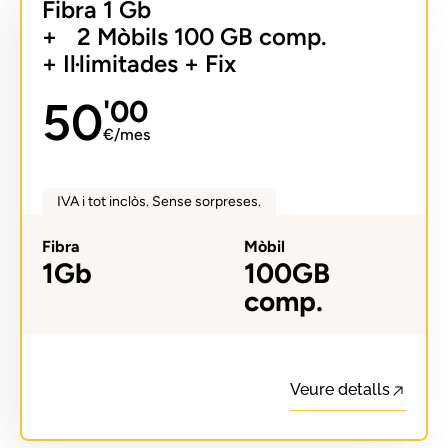
Fibra 1 Gb
+ 2 Mòbils 100 GB comp.
+ Il·limitades + Fix
50
'00
€/mes
IVA i tot inclòs. Sense sorpreses.
Fibra
Mòbil
1Gb
100GB
comp.
Veure detalls