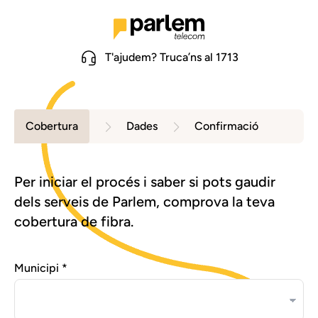
T'ajudem? Truca’ns al 1713
Cobertura
Dades
Confirmació
Per iniciar el procés i saber si pots gaudir
dels serveis de Parlem, comprova la teva
cobertura de fibra.