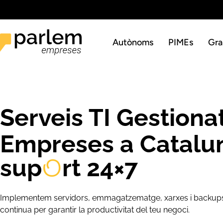
Autònoms
PIMEs
Gra
Serveis TI Gestiona
Empreses a Catalu
sup
rt 24×7
O
Implementem servidors, emmagatzematge, xarxes i backups 
continua per garantir la productivitat del teu negoci.