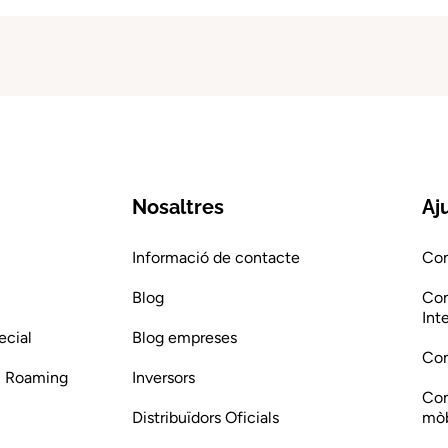
Nosaltres
Aj
Informació de contacte
Com
Blog
Com
Int
ecial
Blog empreses
Com
 i Roaming
Inversors
Com
Distribuïdors Oficials
mòb