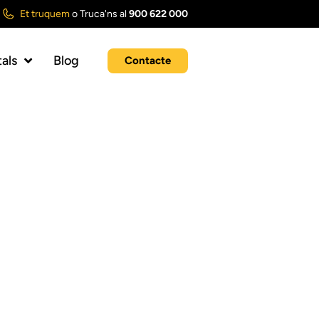
Et truquem
o
Truca'ns al
900 622 000
tals
Blog
Contacte