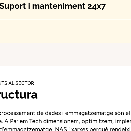
Suport i manteniment 24x7
NTS AL SECTOR
ructura
 de processament de dades i emmagatzematge són el 
esa. A Parlem Tech dimensionem, optimitzem, impl
es d’emmagatzematge, NAS i xarxes perquè rendeix