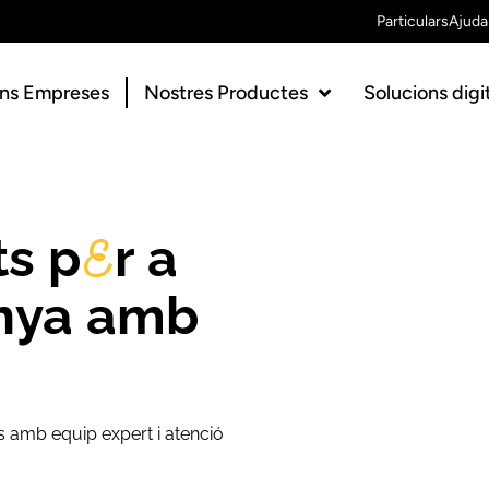
Particulars
Ajuda
ns Empreses
Nostres Productes
Solucions digi
ts p
r a
E
nya amb
amb equip expert i atenció