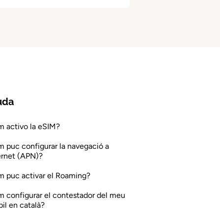
uda
 activo la eSIM?
 puc configurar la navegació a
ernet (APN)?
 puc activar el Roaming?
 configurar el contestador del meu
il en català?