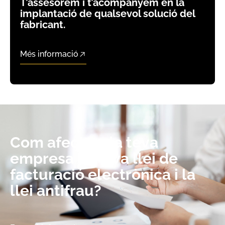
T’assesorem i t’acompanyem en la
implantació de qualsevol solució del
fabricant.
Més informació
Com afecta a la teva
empresa la nova llei de
facturació electrònica i la
llei antifrau?