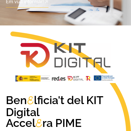
Em vull informar!
Ben
lficia't del KIT
E
Digital
Accel
ra PIME
E