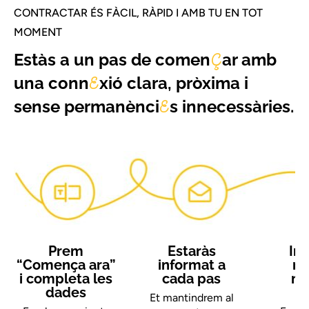
CONTRACTAR ÉS FÀCIL, RÀPID I AMB TU EN TOT
MOMENT
Estàs a un pas de comen
ar amb
Ç
una conn
xió clara, pròxima i
E
sense permanènci
s innecessàries.
E
Prem
Estaràs
Ins
“Comença ara”
informat a
rà
i completa les
cada pas
me
dades
Et mantindrem al