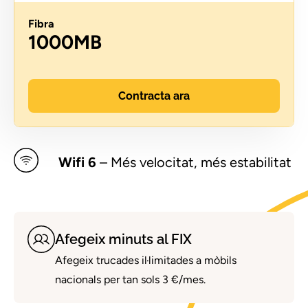
Fibra
1000MB
Contracta ara
Wifi 6
– Més velocitat, més estabilitat
Afegeix minuts al FIX
Afegeix trucades il·limitades a mòbils
nacionals per tan sols 3 €/mes.