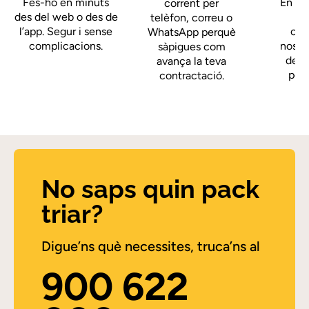
Fes-ho en minuts
En me
corrent per
des del web o des de
telèfon, correu o
l’app. Segur i sense
cob
WhatsApp perquè
complicacions.
nostr
sàpigues com
deixa
avança la teva
per
contractació.
No saps quin pack
triar?
Digue’ns què necessites, truca’ns al
900 622