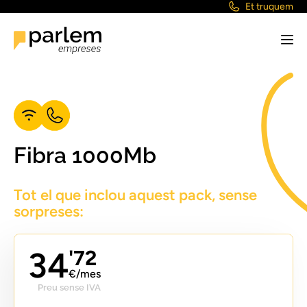
Et truquem
Fibra 1000Mb
Tot el que inclou aquest pack, sense
sorpreses:
34
'72
€/mes
Preu sense IVA