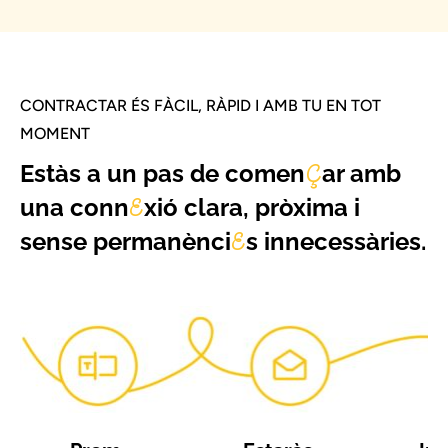
CONTRACTAR ÉS FÀCIL, RÀPID I AMB TU EN TOT
MOMENT
Estàs a un pas de comen
ar amb
Ç
una conn
xió clara, pròxima i
E
sense permanènci
s innecessàries.
E