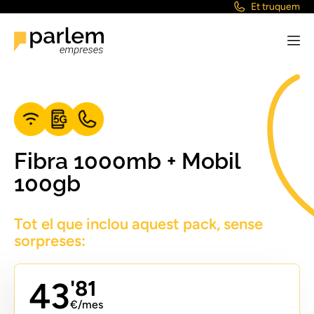
Et truquem
Fibra 1000mb + Mobil
100gb
Tot el que inclou aquest pack, sense
sorpreses:
43
'81
€/mes