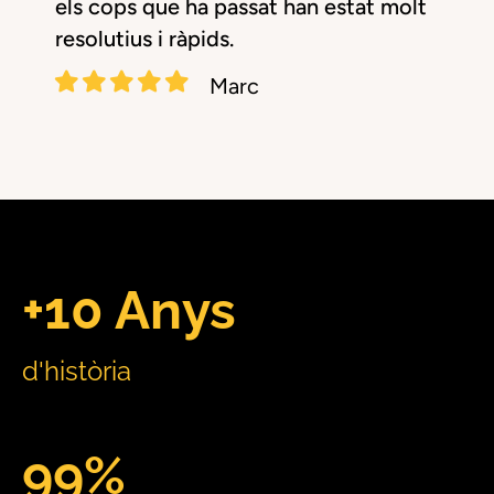
els cops que ha passat han estat molt
resolutius i ràpids.
Marc
+10 Anys
d'història
99%