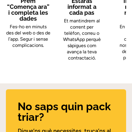
Prem
Estaràs
Ins
“Comença ara”
informat a
rà
i completa les
cada pas
me
dades
Et mantindrem al
Fes-ho en minuts
En me
corrent per
des del web o des de
telèfon, correu o
l’app. Segur i sense
cob
WhatsApp perquè
complicacions.
nostr
sàpigues com
deixa
avança la teva
per
contractació.
No saps quin pack
triar?
Digue’ns què necessites, truca’ns al