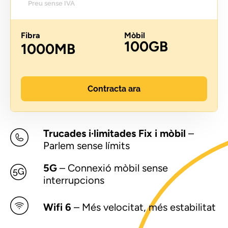
Preu sense IVA
Fibra
Mòbil
100GB
1000MB
Contracta ara
Trucades i·limitades Fix i mòbil
–
Parlem sense límits
5G
– Connexió mòbil sense
interrupcions
Wifi 6
– Més velocitat, més estabilitat