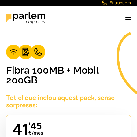
Et truquem
Fibra 100MB + Mobil
200GB
Tot el que inclou aquest pack, sense
sorpreses:
41
'45
€/mes