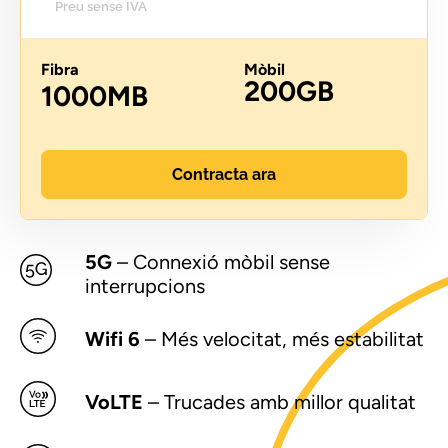
Preu sense IVA
Fibra
Mòbil
200GB
1000MB
Contracta ara
5G
– Connexió mòbil sense
interrupcions
Wifi 6
– Més velocitat, més estabilitat
VoLTE
– Trucades amb millor qualitat