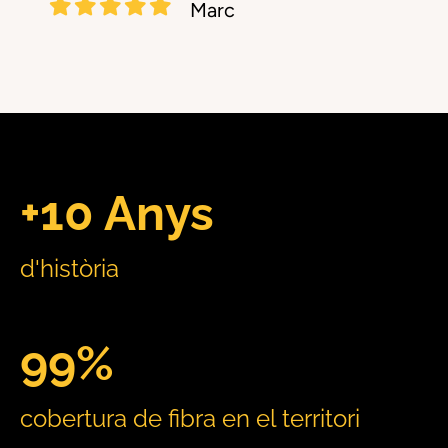
Marc
+10 Anys
d'història
99%
cobertura de fibra en el territori