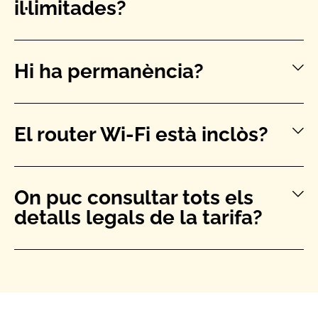
il·limitades?
Hi ha permanència?
El router Wi-Fi està inclòs?
On puc consultar tots els
detalls legals de la tarifa?