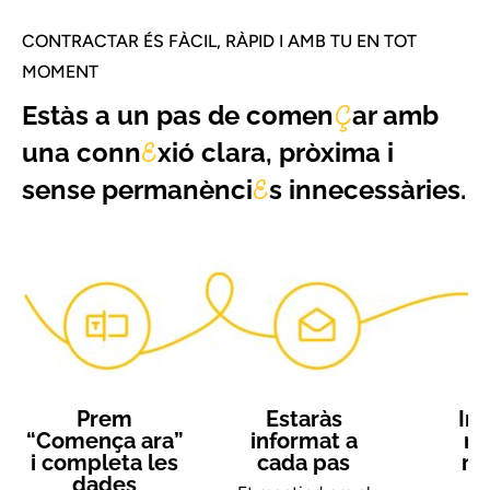
CONTRACTAR ÉS FÀCIL, RÀPID I AMB TU EN TOT
MOMENT
Estàs a un pas de comen
ar amb
Ç
una conn
xió clara, pròxima i
E
sense permanènci
s innecessàries.
E
Prem
Estaràs
Ins
“Comença ara”
informat a
rà
i completa les
cada pas
me
dades