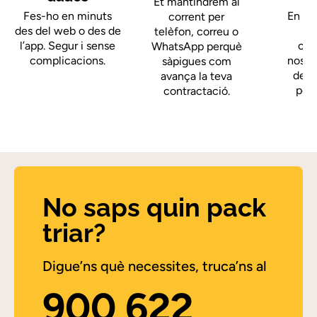
Et mantindrem al
Fes-ho en minuts
En me
corrent per
des del web o des de
telèfon, correu o
l’app. Segur i sense
cob
WhatsApp perquè
complicacions.
nostr
sàpigues com
deixa
avança la teva
per
contractació.
No saps quin pack
triar?
Digue’ns què necessites, truca’ns al
900 622