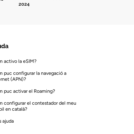
2024
uda
 activo la eSIM?
 puc configurar la navegació a
ernet (APN)?
 puc activar el Roaming?
 configurar el contestador del meu
il en català?
 ajuda