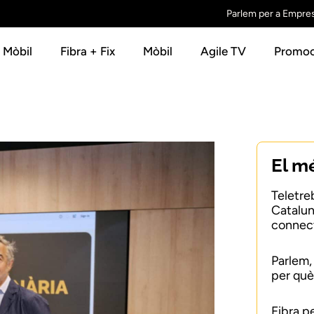
Parlem per a Empre
+ Mòbil
Fibra + Fix
Mòbil
Agile TV
Promoc
El m
Teletre
Catalun
connect
Parlem,
per què
Fibra p