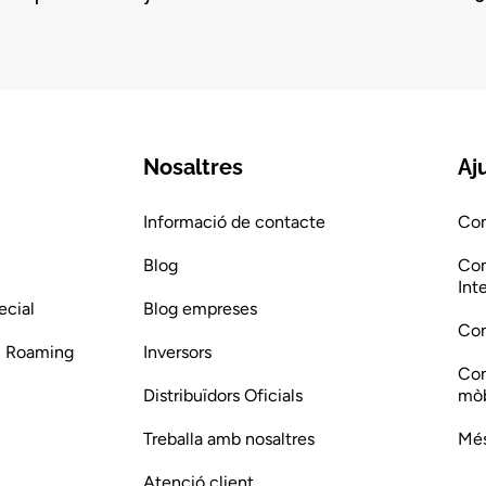
Nosaltres
Aj
Informació de contacte
Com
Blog
Com
Int
ecial
Blog empreses
Com
 i Roaming
Inversors
Com
Distribuïdors Oficials
mòb
Treballa amb nosaltres
Més
Atenció client