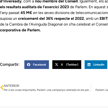
d’Inveready
, com a
nou membre del Consell
. Igualment, els 
els resultats auditats de l’exercici 2023
de Parlem. En aquest se
l’any passat
45 M€
en les seves divisions de telecomunicacions
suposa un
creixement del 36% respecte el 2022
, amb un
EBIT
de la Cambra de l’Avinguda Diagonal on s’ha celebrat el Consell 
corporativa de Parlem.
Compartir:
Facebook
X (Twitter)
LinkedIn
ANTERIOR
Per a les coses importants, Parlem: una campanya centrada en les persones
Parlem i l