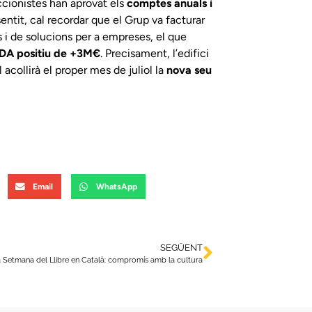
accionistes han aprovat els
comptes anuals i
ntit, cal recordar que el Grup va facturar
 i de solucions per a empreses, el que
DA positiu de +3M€
. Precisament, l’edifici
acollirà el proper mes de juliol la
nova seu
Email
WhatsApp
SEGÜENT
a Setmana del Llibre en Català: compromís amb la cultura