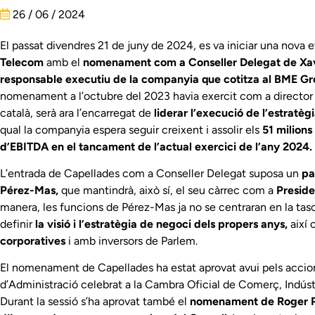
26 / 06 / 2024
El passat divendres 21 de juny de 2024, es va iniciar una nova 
Telecom
amb el
nomenament com a Conseller Delegat de Xav
responsable executiu de la companyia que cotitza al BME G
nomenament a l’octubre del 2023 havia exercit com a director
català, serà ara l’encarregat de
liderar l’execució de l’estratè
qual la companyia espera seguir creixent i assolir els
51 milions
d’EBITDA en el tancament de l’actual exercici de l’any 2024.
L’entrada de Capellades com a Conseller Delegat suposa un
pas
Pérez-Mas,
que mantindrà, això sí, el seu càrrec com a
Preside
manera, les funcions de Pérez-Mas ja no se centraran en la tasca
definir
la visió i l’estratègia de negoci dels propers anys,
així 
corporatives
i amb inversors de Parlem.
El nomenament de Capellades ha estat aprovat avui pels accion
d’Administració celebrat a la Cambra Oficial de Comerç, Indúst
Durant la sessió s’ha aprovat també el
nomenament de Roger 