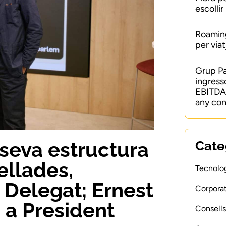
escollir
Roaming
per viat
Grup P
ingress
EBITDA 
any con
 seva estructura
Cate
ellades,
Tecnolog
Delegat; Ernest
Corporat
 a President
Consells