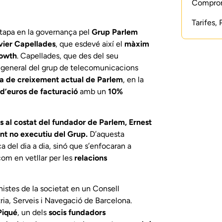
Compromí
Tarifes,
etapa en la governança pel
Grup Parlem
ier Capellades
, que esdevé així el
màxim
rowth
. Capellades, que des del seu
 general del grup de telecomunicacions
gia de creixement actual de Parlem
, en la
 d’euros de facturació
amb un
10%
 al costat del fundador de Parlem, Ernest
nt no executiu del Grup.
D’aquesta
 del dia a dia, sinó que s’enfocaran a
com en vetllar per les
relacions
istes de la societat en un Consell
ria, Serveis i Navegació de Barcelona.
Piqué
, un dels
socis fundadors