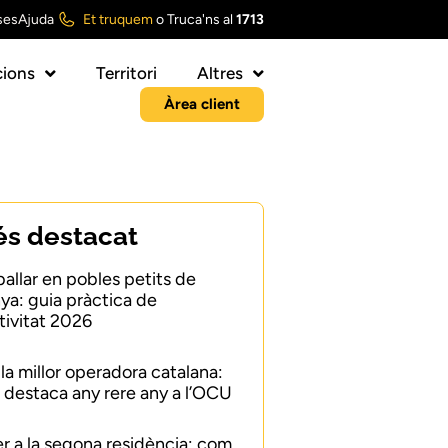
ses
Ajuda
Et truquem
o
Truca'ns al
1713
ions
Territori
Altres
Àrea client
és destacat
ballar en pobles petits de
ya: guia pràctica de
ivitat 2026
 la millor operadora catalana:
 destaca any rere any a l’OCU
er a la segona residència: com