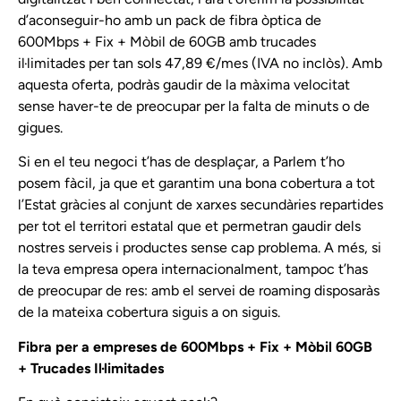
d’aconseguir-ho amb un pack de fibra òptica de
600Mbps + Fix + Mòbil de 60GB amb trucades
il·limitades per tan sols 47,89 €/mes (IVA no inclòs). Amb
aquesta oferta, podràs gaudir de la màxima velocitat
sense haver-te de preocupar per la falta de minuts o de
gigues.
Si en el teu negoci t’has de desplaçar, a Parlem t’ho
posem fàcil, ja que et garantim una bona cobertura a tot
l’Estat gràcies al conjunt de xarxes secundàries repartides
per tot el territori estatal que et permetran gaudir dels
nostres serveis i productes sense cap problema. A més, si
la teva empresa opera internacionalment, tampoc t’has
de preocupar de res: amb el servei de roaming disposaràs
de la mateixa cobertura siguis a on siguis.
Fibra per a empreses de 600Mbps + Fix + Mòbil 60GB
+ Trucades Il·limitades