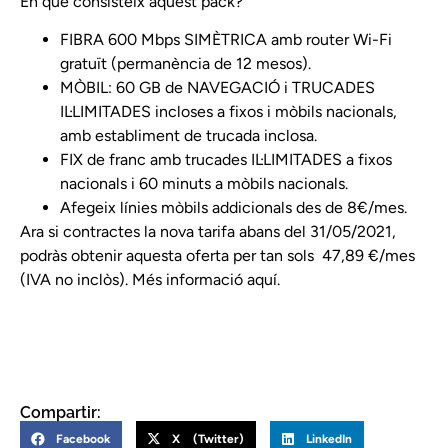
En què consisteix aquest pack?
FIBRA 600 Mbps SIMÈTRICA amb router Wi-Fi
gratuït (permanència de 12 mesos).
MÒBIL: 60 GB de NAVEGACIÓ i TRUCADES
IL·LIMITADES incloses a fixos i mòbils nacionals,
amb establiment de trucada inclosa.
FIX de franc amb trucades IL·LIMITADES a fixos
nacionals i 60 minuts a mòbils nacionals.
Afegeix línies mòbils addicionals des de 8€/mes.
Ara si contractes la nova tarifa abans del 31/05/2021,
podràs obtenir aquesta oferta per tan sols 47,89 €/mes
(IVA no inclòs).
Més informació aquí.
Compartir:
Facebook
X (Twitter)
LinkedIn