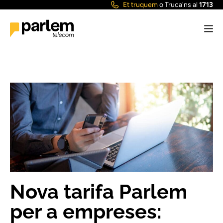
Et truquem
o
Truca'ns al
1713
Nova tarifa Parlem
per a empreses: