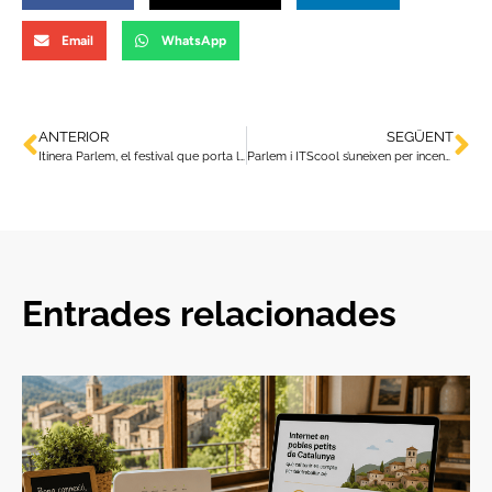
Email
WhatsApp
ANTERIOR
SEGÜENT
Itinera Parlem, el festival que porta la música en viu als micropobles
Parlem i ITScool s’uneixen per incentivar les profesions TIC a les escoles catalanes
Entrades relacionades