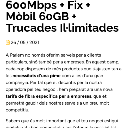
600Mbps + Fix +
Mòbil 60GB +
Trucades Il·limitades
26 / 05 / 2021
A Parlem no només oferim serveis per a clients
particulars, sinó també per a empreses. En aquest camp,
cada cop disposem de més productes que s’ajusten tan a
les
necessitats d’una pime
com a les d’una gran
companyia. Per tal que et decantis per la nostra
operadora pel teu negoci, hem preparat ara una nova
tarifa de fibra específica per a empreses
, que et
permetrà gaudir dels nostres serveis a un preu molt
competitiu.
Sabem que és molt important que el teu negoci estigui
digitalitzat i ben connectat, i ara t’oferim la possibilitat