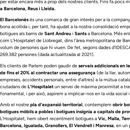
per estar encara més a prop dels nostres clients. Fins fa p
a
Barcelona, Reus i Lleida.
El Barcelonès
és una comarca de gran interès per a la companyi
bona acollida i, per tant, ha ajudat a la nostra consolidació em
botigues als barris de
Sant Andreu
i
Sants
a Barcelona. Més enl
com L’Hospitalet de Llobregat, dins l’àrea metropolitana de Bar
volum de persones que hi viuen. De fet, segons dades d’IDESCA
269.382 persones (dada actualitzada al 2021).
Els clients de Parlem poden gaudir de
serveis addicionals en l
de fins el 20% al contractar una assegurança
(de la llar, auto
empreses, accidents personals, entre d’altres) a la mútua cata
ciutadans de
L’Hospitalet
un servei de màxima proximitat a tra
fonamental, i per això, aspirem a implicar-nos en la vida social i
Amb el nostre
pla d’expansió territorial
, contemplem
obrir bo
botigues mòbils a pobles i botigues insígnia a capitals de pro
L’Hospitalet, hem obert recentment botigues a
Vic, Malla, Ter
Barcelona, Igualada, Granollers, El Vendrell i Manresa
, en un 