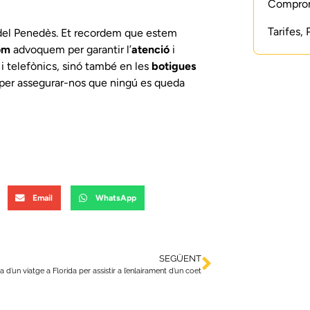
Compromí
Tarifes,
 del Penedès. Et recordem que estem
om
advoquem per garantir l’
atenció
i
i telefònics, sinó també en les
botigues
s per assegurar-nos que ningú es queda
Email
WhatsApp
SEGÜENT
 d’un viatge a Florida per assistir a l’enlairament d’un coet