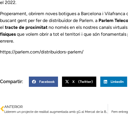
el 2022.
Properament, obrirem noves botigues a Barcelona i Vilafranca
buscant gent per fer de distribuïdor de Parlem. a
Parlem Telec
el
tracte de proximitat
no només en els nostres canals virtuals 
físiques
que volem obrir a tot el territori i que són fonamental
enrere.
https://parlem.com/distribuidors-parlem/
Compartir:
Facebook
X (Twitter)
LinkedIn
ANTERIOR
Liderem un projecte de realitat augmentada amb 5G al Mercat de la Boqueria
Fem entrega