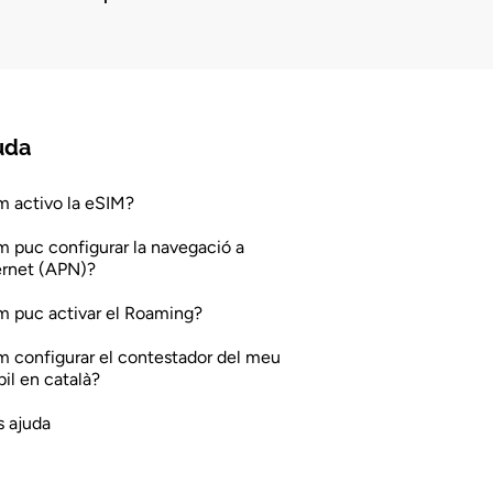
uda
 activo la eSIM?
 puc configurar la navegació a
ernet (APN)?
 puc activar el Roaming?
 configurar el contestador del meu
il en català?
 ajuda