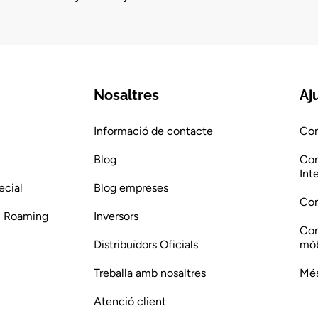
Nosaltres
Aj
Informació de contacte
Com
Blog
Com
Int
ecial
Blog empreses
Com
 i Roaming
Inversors
Com
Distribuïdors Oficials
mòb
Treballa amb nosaltres
Més
Atenció client