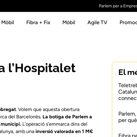
Parlem per a Empre
+ Mòbil
Fibra + Fix
Mòbil
Agile TV
Promoc
 l’Hospitalet
El m
Teletre
Catalun
connect
lobregat
. Volem que aquesta obertura
Parlem,
arca del Barcelonès.
La botiga de Parlem a
per què
 municipi.
L’operació s’emmarca dins del
alunya, amb una
inversió valorada en 1 M€
Fibra p