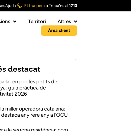
ses
Ajuda
Et truquem
o
Truca'ns al
1713
ions
Territori
Altres
Àrea client
és destacat
ballar en pobles petits de
ya: guia pràctica de
ivitat 2026
 la millor operadora catalana:
 destaca any rere any a l’OCU
er a la segona residència: com