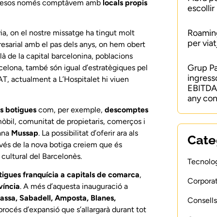
ocs mesos només comptàvem amb
locals propis
escollir
Roaming
a, on el nostre missatge ha tingut molt
per viat
presarial amb el pas dels anys, on hem obert
là de la capital barcelonina, poblacions
Grup P
celona, també són igual d’estratègiques pel
ingress
T, actualment a L’Hospitalet hi viuen
EBITDA 
any con
es botigues
com, per exemple,
descomptes
mòbil, comunitat de propietaris, comerços i
lana
Mussap
. La possibilitat d’oferir ara als
Cate
vés de la nova botiga creiem que és
 cultural del Barcelonès.
Tecnolog
tigues franquícia a capitals de comarca
,
Corporat
víncia
. A més d’aquesta inauguració a
rassa, Sabadell, Amposta, Blanes,
Consells
procés d’expansió que s’allargarà durant tot