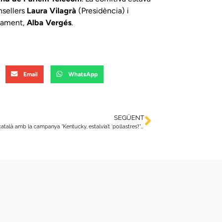
nsellers
Laura Vilagrà
(Presidència) i
rlament,
Alba Vergés
.
Email
WhatsApp
SEGÜENT
Defensem el català amb la campanya “Kentucky, estalvia’t ‘pollastres’!” als busos de TMB