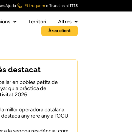
ses
Ajuda
Et truquem
o
Truca'ns al
1713
ions
Territori
Altres
Àrea client
és destacat
ballar en pobles petits de
ya: guia pràctica de
ivitat 2026
 la millor operadora catalana:
 destaca any rere any a l’OCU
er a la segona residència: com