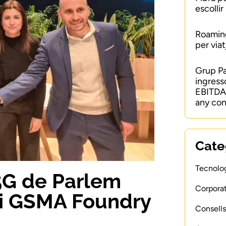
escollir
Roaming
per viat
Grup P
ingress
EBITDA 
any con
Cate
Tecnolog
 5G de Parlem
Corporat
mi GSMA Foundry
Consells