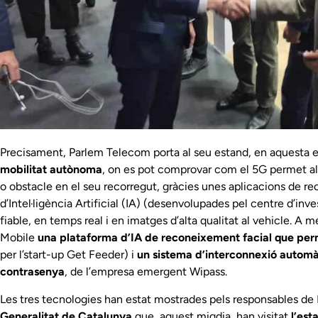
Precisament, Parlem Telecom porta al seu estand, en aquesta
mobilitat autònoma
, on es pot comprovar com el 5G permet al 
o obstacle en el seu recorregut, gràcies unes aplicacions de r
d’Intel·ligència Artificial (IA) (desenvolupades pel centre d’inv
fiable, en temps real i en imatges d’alta qualitat al vehicle. A 
Mobile
una plataforma d’IA de reconeixement facial que per
per l’start-up Get Feeder) i
un sistema d’interconnexió automàt
contrasenya
, de l’empresa emergent Wipass.
Les tres tecnologies han estat mostrades pels responsables de 
Generalitat de Catalunya
que, aquest migdia, han visitat
l’es