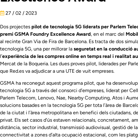
27 / 02 / 2023
Dos projectes
pilot de tecnologia 5G liderats per Parlem Tel
premi GSMA Foundry Excellence Award
, en el marc del
Mobi
al recinte Gran Via de Fira de Barcelona. Es tracta de dos simula
tecnologia 5G, una per millorar la
seguretat en la conducció 
l’
experiència de les compres online en temps real i realitat
Mercat de la Boqueria. Les dues proves pilot, liderades per Par
que Red.es va adjudicar a una UTE de vuit empreses.
GSMA ha reconegut aquest programa pilot, que ha desenvolupat 
tecnologia 5G a través del consorci d’empreses, liderat per Ce
Parlem Telecom, Lenovo, Nae, Nearby Computing, Atos i Aument
solucions basades en la tecnologia 5G per tota l’àrea de Barcel
de la ciutat i l’àrea metropolitana en benefici dels ciutadans, d
privat. Els set casos d’ús estaven relacionals, concretament, 
distància, sector industrial, transmissió audiovisual, gestió de l
connectivitat a zones d’alta ocupació estacional, com les platg