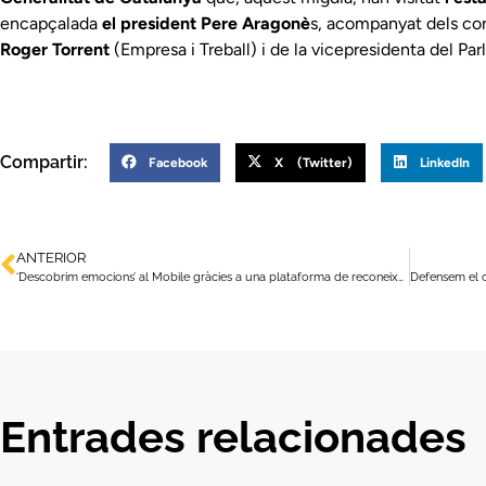
encapçalada
el president Pere Aragonè
s, acompanyat dels co
Roger Torrent
(Empresa i Treball) i de la vicepresidenta del Pa
Compartir:
Facebook
X (Twitter)
LinkedIn
ANTERIOR
‘Descobrim emocions’ al Mobile gràcies a una plataforma de reconeixement facial basada en IA
Entrades relacionades