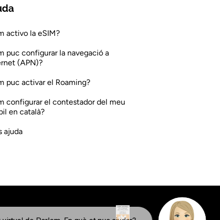
uda
 activo la eSIM?
 puc configurar la navegació a
ernet (APN)?
 puc activar el Roaming?
 configurar el contestador del meu
il en català?
 ajuda