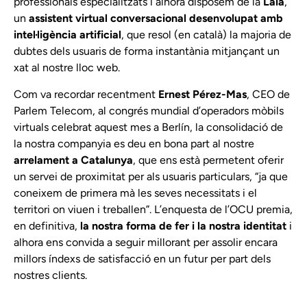
professionals especialitzats i alhora disposem de la
Laia
,
un
assistent virtual conversacional desenvolupat amb
intel·ligència artificial
, que resol (en català) la majoria de
dubtes dels usuaris de forma instantània mitjançant un
xat al nostre lloc web.
Com va recordar recentment
Ernest Pérez-Mas
, CEO de
Parlem Telecom, al
congrés mundial d’operadors mòbils
virtuals celebrat aquest mes a Berlín
, la consolidació de
la nostra companyia es deu en bona part al nostre
arrelament a Catalunya
, que ens està permetent oferir
un servei de proximitat per als usuaris particulars, “ja que
coneixem de primera mà les seves necessitats i el
territori on viuen i treballen”. L’enquesta de l’OCU premia,
en definitiva,
la nostra forma de fer i la nostra identitat
i
alhora ens convida a seguir millorant per assolir encara
millors índexs de satisfacció en un futur per part dels
nostres clients.