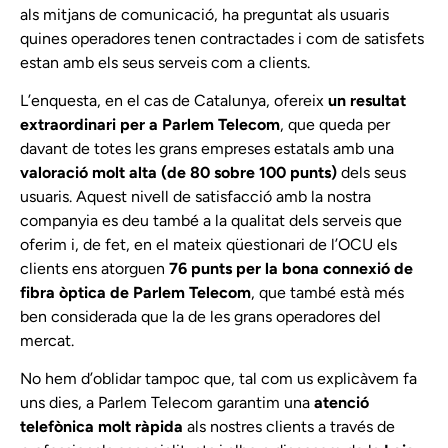
als mitjans de comunicació, ha preguntat als usuaris
quines operadores tenen contractades i com de satisfets
estan amb els seus serveis com a clients.
L’enquesta, en el cas de Catalunya, ofereix
un resultat
extraordinari per a Parlem Telecom
, que queda per
davant de totes les grans empreses estatals amb una
valoració molt alta (de 80 sobre 100 punts)
dels seus
usuaris. Aquest nivell de satisfacció amb la nostra
companyia es deu també a la qualitat dels serveis que
oferim i, de fet, en el mateix qüestionari de l’OCU els
clients ens atorguen
76 punts per la bona connexió de
fibra òptica de Parlem Telecom
, que també està més
ben considerada que la de les grans operadores del
mercat.
No hem d’oblidar tampoc que, tal com
us explicàvem fa
uns dies
, a Parlem Telecom garantim una
atenció
telefònica molt ràpida
als nostres clients a través de