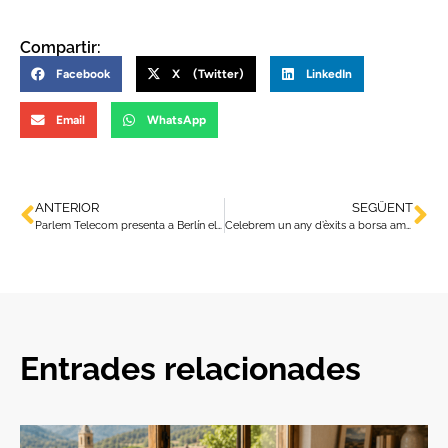
Compartir:
Facebook
X (Twitter)
LinkedIn
Email
WhatsApp
ANTERIOR
SEGÜENT
Parlem Telecom presenta a Berlín el seu model de negoci d’operador regional europeu de proximitat
Celebrem un any d’èxits a borsa amb els nostres inversors
Entrades relacionades