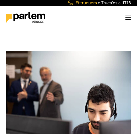
Et truquem
o
Truca'ns al
1713