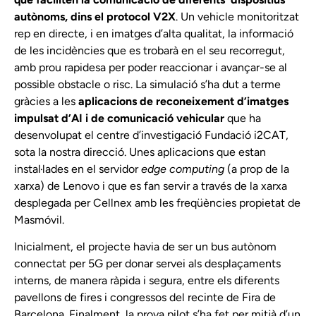
autònoms, dins el protocol V2X
. Un vehicle monitoritzat
rep en directe, i en imatges d’alta qualitat, la informació
de les incidències que es trobarà en el seu recorregut,
amb prou rapidesa per poder reaccionar i avançar-se al
possible obstacle o risc. La simulació s’ha dut a terme
gràcies a les
aplicacions de reconeixement d’imatges
impulsat d’AI i de comunicació vehicular
que ha
desenvolupat el centre d’investigació Fundació i2CAT,
sota la nostra direcció. Unes aplicacions que estan
instal·lades en el servidor
edge computing
(a prop de la
xarxa) de Lenovo i que es fan servir a través de la xarxa
desplegada per Cellnex amb les freqüències propietat de
Masmóvil.
Inicialment, el projecte havia de ser un bus autònom
connectat per 5G per donar servei als desplaçaments
interns, de manera ràpida i segura, entre els diferents
pavellons de fires i congressos del recinte de Fira de
Barcelona. Finalment, la prova pilot s’ha fet per mitjà d’un