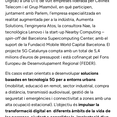
Digital) a una UTE de vuit empreses liderada per Cellnex
Telecom i el Grup Masmóvil, en què participen,
juntament amb Parlem, l’empresa especialitzada en
realitat augmentada per a la indústria, Aumenta
Solutions, l’enginyeria Atos, la consultora Nae, la
tecnològica Lenovo i la start-up Nearby Computing –
spin-off
del Barcelona Supercomputing Center; amb el
suport de la Fundació Mobile World Capital Barcelona. El
projecte 5G Catalunya compta amb un total de 5,4
milions d’euros de pressupost i està cofinançat pel Fons
Europeu de Desenvolupament Regional (FEDER).
Els casos estan orientats a desenvolupar
solucions
basades en
tecnologia 5G per a entorns urbans
(mobilitat, educació en remot, sector industrial, compra
a distància, transmissió audiovisual, gestió de la
seguretat i emergències i connectivitat a zones amb una
alta ocupació estacional). L’objectiu és
impulsar la
transformació digital en
diferents àmbits de la vida de