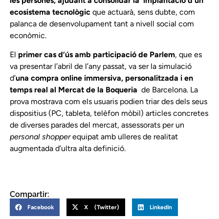
les persones, ajudant a consolidar la
implantació d’un
ecosistema tecnològic
que actuarà, sens dubte, com
palanca de desenvolupament tant a nivell social com
econòmic.
El
primer cas d’ús amb participació de Parlem
, que es
va presentar l’abril de l’any passat, va ser la simulació
d’
una compra online
immersiva, personalitzada i en
temps real al Mercat de la Boqueria
de Barcelona. La
prova mostrava com els usuaris podien triar des dels seus
dispositius (PC, tableta, telèfon mòbil) articles concretes
de diverses parades del mercat, assessorats per un
personal shopper
equipat amb ulleres de realitat
augmentada d’ultra alta definició.
Compartir:
Facebook
X (Twitter)
LinkedIn