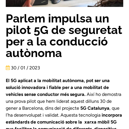
Parlem impulsa un
pilot 5G de seguretat
per a la conducció
autònoma
30 / 01 / 2023
El 5G aplicat a la mobilitat
autònoma, pot ser una
solució innovadora i fiable per a una
mobilitat de
vehicles sense conductor més segura.
Així ho demostra
una prova pilot que hem liderat aquest dilluns 30 de
gener a Barcelona, dins del projecte
5G Catalunya
, que
l’ha desenvolupat i validat. Aquesta tecnologia
incorpora
estàndards de comunicació sobre la
xarxa mòbil 5G
que faciliten la comunicació de diferents
dispositius