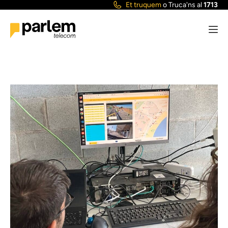
Et truquem
o
Truca'ns al
1713