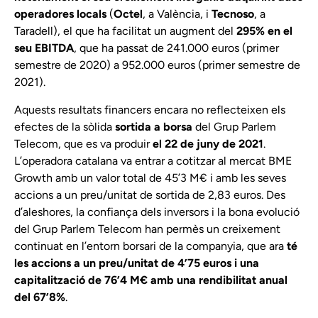
operadores locals
(
Octel
, a València, i
Tecnoso
, a
Taradell), el que ha facilitat un augment del
295% en el
seu EBITDA
, que ha passat de 241.000 euros (primer
semestre de 2020) a 952.000 euros (primer semestre de
2021).
Aquests resultats financers encara no reflecteixen els
efectes de la sòlida
sortida a borsa
del Grup Parlem
Telecom, que es va produir
el 22 de juny de 2021
.
L’operadora catalana va entrar a cotitzar al mercat BME
Growth amb un valor total de 45’3 M€ i amb les seves
accions a un preu/unitat de sortida de 2,83 euros. Des
d’aleshores, la confiança dels inversors i la bona evolució
del Grup Parlem Telecom han permès un creixement
continuat en l’entorn borsari de la companyia, que ara
té
les accions a un preu/unitat de 4’75 euros i una
capitalització de 76’4 M€ amb una rendibilitat anual
del 67’8%
.