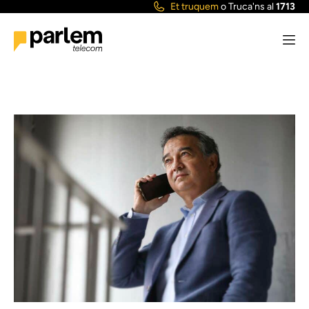
Et truquem
o
Truca'ns al
1713