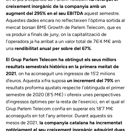
creixement inorgànic de la companyia amb un
augment del 295% en el seu EBITDA
aquest semestre.
Aquestes dades encara no reflecteixen l’òptima sortida al
mercat borsari BME Growth de Parlem Telecom, que es
va produir a finals de juny, on la capitalització de
l’operadora ja ha arribat a un valor total de 76’4 M€ amb
una
rendibilitat anual per sobre del 67%
.
El Grup Parlem Telecom ha obtingut els seus millors
resultats semestrals històrics en la primera meitat de
2021
, on ha aconseguit uns ingressos de 15’2 milions
d’euros. Aquesta xifra suposa
un increment del 79%
en
resultats proforma ajustats respecte l’obtinguda el primer
semestre de 2020 (8’5 M€) i ofereix unes perspectives
d’ingressos òptimes per la resta de l’exercici, en el qual el
Grup Parlem Telecom confia en superar els 18’7 M€
aconseguits en tot l’any anterior. Durant aquests sis
mesos de 2021,
la companyia catalana ha incrementat
notòriament el seu creixement inorgànic adquirint dues