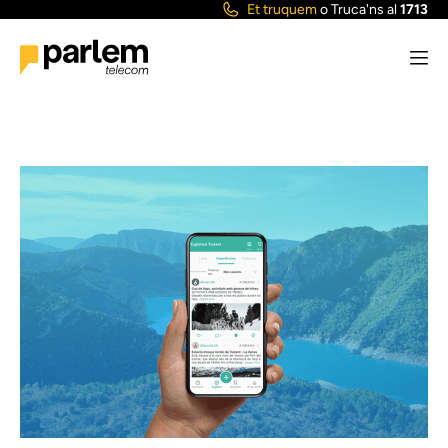
Et truquem
o
Truca'ns al
1713