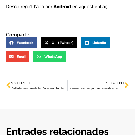
Descarrega’t l’app per
Android
en
aquest enllaç
.
Compartir:
Facebook
X (Twitter)
LinkedIn
Email
WhatsApp
ANTERIOR
SEGÜENT
Col·laborem amb la Cambra de Barcelona per transformar digitalment el teixit empresarial català
Liderem un projecte de realitat augmentada amb 5G al Mercat de la Boqueria
Entrades relacionades