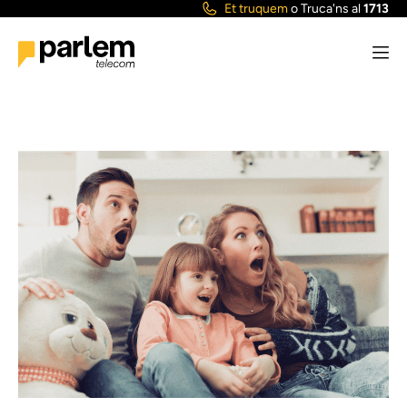
Et truquem
o
Truca'ns al
1713