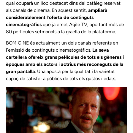
qual ocuparà un lloc destacat dins del catàleg reservat
als canals de cinema. En aquest sentit,
ampliarà
considerablement l’oferta de continguts
cinematogràfics
que ja emet Agile TV, aportant més de
80 pel·lícules setmanals a la graella de la plataforma.
BOM CINE és actualment un dels canals referents en
l’emissió de continguts cinematogràfics.
La seva
cartellera ofereix grans pel·lícules de tots els gèneres i
èpoques amb els actors i actrius més reconeguts de la
gran pantalla
. Una aposta per la qualitat i la varietat
capaç de satisfer a públics de tots els gustos i edats.