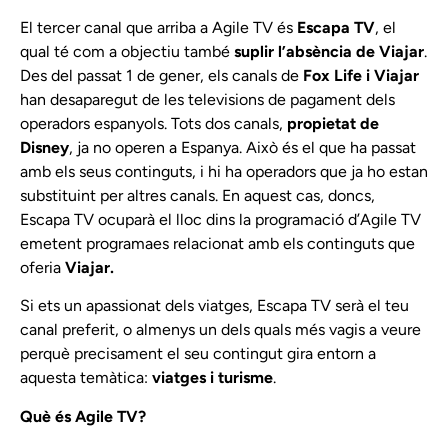
El tercer canal que arriba a Agile TV és
Escapa TV
, el
qual té com a objectiu també
suplir l’absència de
Viajar
.
Des del passat 1 de gener, els canals de
Fox Life i Viajar
han desaparegut de les televisions de pagament dels
operadors espanyols. Tots dos canals,
propietat de
Disney
, ja no operen a Espanya. Això és el que ha passat
amb els seus continguts, i hi ha operadors que ja ho estan
substituint per altres canals. En aquest cas, doncs,
Escapa TV ocuparà el lloc dins la programació d’Agile TV
emetent programaes relacionat amb els continguts que
oferia
Viajar.
Si ets un apassionat dels viatges, Escapa TV serà el teu
canal preferit, o almenys un dels quals més vagis a veure
perquè precisament el seu contingut gira entorn a
aquesta temàtica:
viatges i turisme
.
Què és Agile TV?