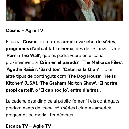
Cosmo – Agile TV
El canal
Cosmo
ofereix una
àmplia varietat de sèries,
programes d’actualitat i cinema
; des de les noves sèries
‘
Perni i The Wall
‘, que es podrà veure en el canal
pròximament; a ‘
Crim en el paradís’
, ‘
The Mallorca Files’
,
‘
Agatha Raisin’, ‘Sanditon’
,
‘Catalina la Gran’,
… o un
altre tipus de continguts com ‘
The Dog House’
, ‘
Hell’s
Kitchen’ (USA)
, ‘
The Graham Norton Show’
, ‘
El nostre
propi castell’, o ‘El cap sóc jo’, entre d’altres
…
La cadena està dirigida al públic femení i els continguts
predominants del canal són sèries i cinema americà i
programes de moda i tendències.
Escapa TV – Agile TV