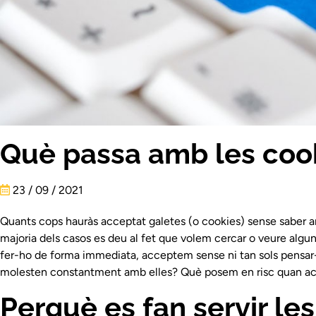
Què passa amb les coo
23 / 09 / 2021
Quants cops hauràs acceptat galetes (o cookies) sense saber a
majoria dels casos es deu al fet que volem cercar o veure algu
fer-ho de forma immediata, acceptem sense ni tan sols pensar-
molesten constantment amb elles? Què posem en risc quan ac
Perquè es fan servir le