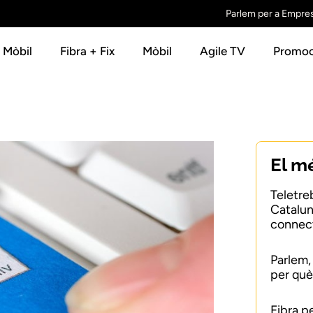
Parlem per a Empre
+ Mòbil
Fibra + Fix
Mòbil
Agile TV
Promoc
El m
Teletre
Catalun
connect
Parlem,
per què
Fibra p