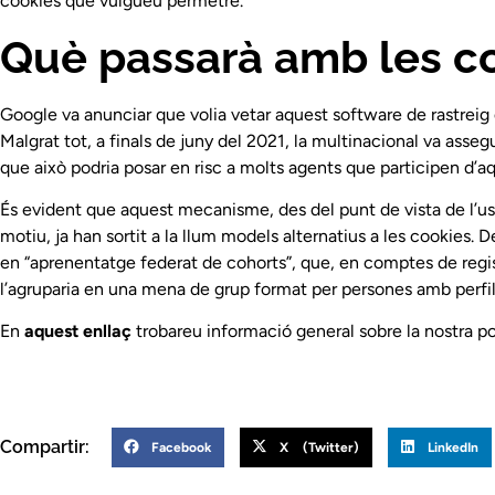
cookies que vulgueu permetre.
Què passarà amb les c
Google va anunciar que volia vetar aquest software de rastreig 
Malgrat tot, a finals de juny del 2021, la multinacional va assegu
que això podria posar en risc a molts agents que participen d’
És evident que aquest mecanisme, des del punt de vista de l’us
motiu, ja han sortit a la llum models alternatius a les cookies. 
en “aprenentatge federat de cohorts”, que, en comptes de regis
l’agruparia en una mena de grup format per persones amb perfils 
En
aquest enllaç
trobareu informació general sobre la nostra po
Compartir:
Facebook
X (Twitter)
LinkedIn