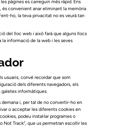
 les pàgines es carreguin més ràpid. Ens
t, és convenient anar eliminant la memòria
Fent-ho, la teva privacitat no es veurà tan
ó del lloc web i això farà que alguns llocs
a la informació de la web i les seves
ador
ls usuaris, convé recordar que som
iguració dels diferents navegadors, els
 galetes informàtiques.
s demana i, per tal de no convertir-ho en
tivar o acceptar les diferents cookies en
e cookies, podeu instal·lar programes o
Not Track”, que us permetran escollir les