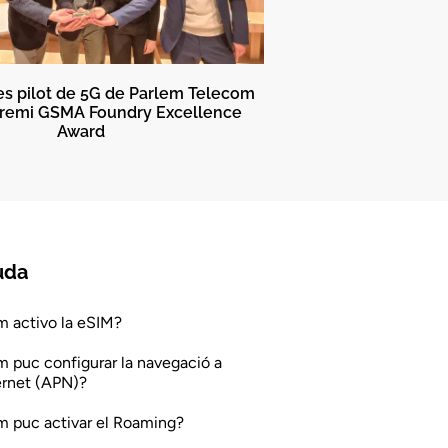
es pilot de 5G de Parlem Telecom
premi GSMA Foundry Excellence
Award
uda
 activo la eSIM?
 puc configurar la navegació a
ernet (APN)?
 puc activar el Roaming?