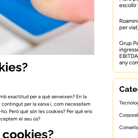
escollir
Roaming
per viat
Grup P
ingress
EBITDA 
any con
kies?
Cate
mb exactitud per a què serveixen? En la
Tecnolog
n contingut per la xarxa i, com necessitem
ho. Però què són les cookies? Per què ens
Corporat
ceptem el seu ús?
Consells
s cookies?