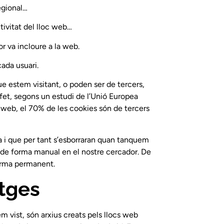
egional…
tivitat del lloc web…
or va incloure a la web.
cada usuari.
ue estem visitant, o poden ser de tercers,
 fet, segons un estudi de l’Unió Europea
 web, el 70% de les cookies són de tercers
a i que per tant s’esborraran quan tanquem
r de forma manual en el nostre cercador. De
forma permanent.
tges
 vist, són arxius creats pels llocs web