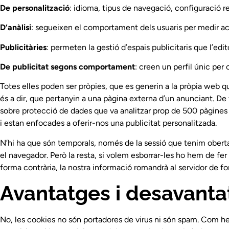
De personalització
: idioma, tipus de navegació, configuració r
D’anàlisi
: segueixen el comportament dels usuaris per medir ac
Publicitàries
: permeten la gestió d’espais publicitaris que l’edit
De publicitat segons comportament
: creen un perfil únic per 
Totes elles poden ser pròpies, que es generin a la pròpia web q
és a dir, que pertanyin a una pàgina externa d’un anunciant. De
sobre protecció de dades que va analitzar prop de 500 pàgines
i estan enfocades a oferir-nos una publicitat personalitzada.
N’hi ha que són temporals, només de la sessió que tenim obert
el navegador. Però la resta, si volem esborrar-les ho hem de fe
forma contrària, la nostra informació romandrà al servidor de 
Avantatges i desavanta
No, les cookies no són portadores de virus ni són spam. Com hem