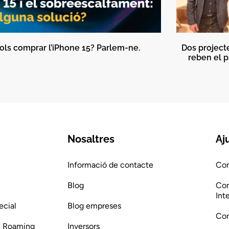
ols comprar l’iPhone 15? Parlem-ne.
Dos project
reben el 
Nosaltres
Aj
Informació de contacte
Com
Blog
Com
Int
ecial
Blog empreses
Com
 i Roaming
Inversors