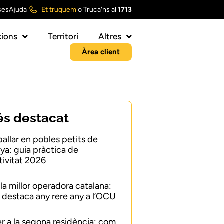
ses
Ajuda
Et truquem
o
Truca'ns al
1713
ions
Territori
Altres
Àrea client
és destacat
ballar en pobles petits de
ya: guia pràctica de
ivitat 2026
 la millor operadora catalana:
 destaca any rere any a l’OCU
er a la segona residència: com