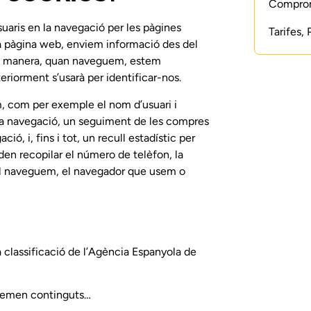
Compromí
suaris en la navegació per les pàgines
Tarifes,
na pàgina web, enviem informació des del
sta manera, quan naveguem, estem
iorment s’usarà per identificar-nos.
 com per exemple el nom d’usuari i
 la navegació, un seguiment de les compres
ió, i, fins i tot, un recull estadístic per
den recopilar el número de telèfon, la
qual naveguem, el navegador que usem o
 classificació de l’Agència Espanyola de
tzemen continguts…