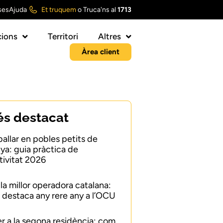
ses
Ajuda
Et truquem
o
Truca'ns al
1713
ions
Territori
Altres
Àrea client
és destacat
ballar en pobles petits de
ya: guia pràctica de
ivitat 2026
 la millor operadora catalana:
 destaca any rere any a l’OCU
er a la segona residència: com