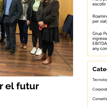
escollir
Roaming
per viat
Grup P
ingress
EBITDA 
any con
Cate
Tecnolog
 el futur
Corporat
Consells