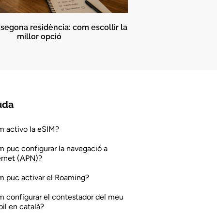
a segona residència: com escollir la
millor opció
uda
 activo la eSIM?
 puc configurar la navegació a
ernet (APN)?
 puc activar el Roaming?
 configurar el contestador del meu
il en català?