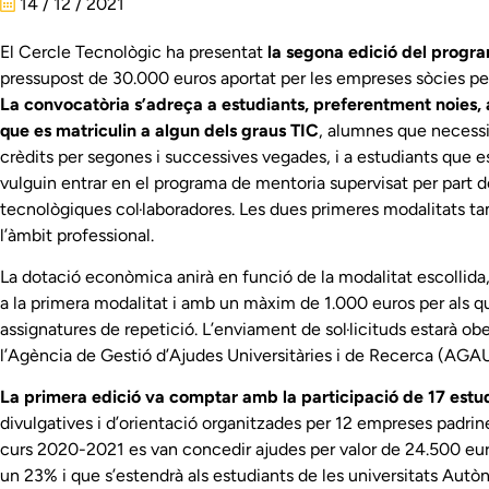
14 / 12 / 2021
El Cercle Tecnològic ha presentat
la segona edició del prog
pressupost de 30.000 euros aportat per les empreses sòcies per 
La convocatòria s’adreça a estudiants, preferentment noies, 
que es matriculin a algun dels graus TIC
, alumnes que necessi
crèdits per segones i successives vegades, i a estudiants que es
vulguin entrar en el programa de mentoria supervisat per part 
tecnològiques col·laboradores. Les dues primeres modalitats t
l’àmbit professional.
La dotació econòmica anirà en funció de la modalitat escollida,
a la primera modalitat i amb un màxim de 1.000 euros per als qui
assignatures de repetició. L’enviament de sol·licituds estarà obe
l’Agència de Gestió d’Ajudes Universitàries i de Recerca (
AGA
La primera edició va comptar amb la participació de 17 estu
divulgatives i d’orientació organitzades per 12 empreses padrine
curs 2020-2021 es van concedir ajudes per valor de 24.500 eu
un 23% i que s’estendrà als estudiants de les universitats Aut