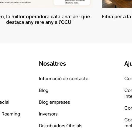
m, la millor operadora catalana: per què
Fibra per a l
destaca any rere any a l’OCU
Nosaltres
Aj
Informació de contacte
Com
Blog
Com
Int
ecial
Blog empreses
Com
 i Roaming
Inversors
Com
Distribuïdors Oficials
mòb