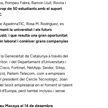
ya, Pompeu Fabra, Ramon Llull, Rovira i
 prop de 50 estudiants amb el suport
C
.
cte ApadrinaTIC, Rosa M. Rodríguez, es
ment la universitat i els futurs
usió; i que resulta una gran oportunitat
 món laboral i conèixer grans companyies
a Generalitat de Catalunya a través del
itori i del Departament d’Universitats i
Cisco, Fortinet, NetApp, Seidor, Sitep,
edició, Parlem Telecom, com a empreses
el president del Cercle Tecnològic, Joan
el teixit empresarial en el foment el talent
 d’Europa, però també inclusiu i sense
lau Macaya el 14 de desembre
.