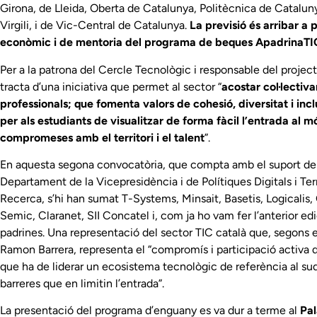
Girona, de Lleida, Oberta de Catalunya, Politècnica de Catalun
Virgili, i de Vic-Central de Catalunya.
La previsió és arribar a
econòmic i de mentoria del programa de beques ApadrinaTI
Per a la patrona del Cercle Tecnològic i responsable del proje
tracta d’una iniciativa que permet al sector “
acostar col·lectiva
professionals; que fomenta valors de cohesió, diversitat i incl
per als estudiants de visualitzar de forma fàcil l’entrada al
compromeses amb el territori i el talent
”.
En aquesta segona convocatòria, que compta amb el suport de l
Departament de la Vicepresidència i de Polítiques Digitals i Terr
Recerca, s’hi han sumat T-Systems, Minsait, Basetis, Logicalis, 
Semic, Claranet, SII Concatel i, com ja ho vam fer l’anterior 
padrines. Una representació del sector TIC català que, segons 
Ramon Barrera, representa el “compromís i participació activa d
que ha de liderar un ecosistema tecnològic de referència al sud
barreres que en limitin l’entrada”.
La presentació del programa d’enguany es va dur a terme al
Pa