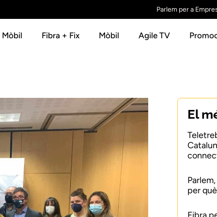
Parlem per a Empre
+ Mòbil
Fibra + Fix
Mòbil
Agile TV
Promoc
El m
Teletre
Catalun
connect
Parlem,
per què
Fibra p