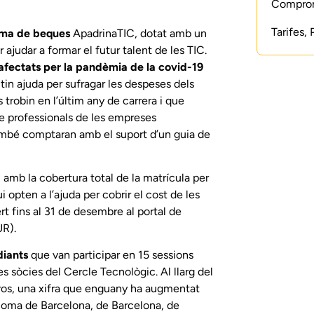
Compromí
Tarifes,
rama de beques
ApadrinaTIC
, dotat amb un
ajudar a formar el futur talent de les TIC.
afectats per la pandèmia de la covid-19
tin ajuda per sufragar les despeses dels
 trobin en l’últim any de carrera i que
de professionals de les empreses
ambé comptaran amb el suport d’un guia de
 amb la cobertura total de la matrícula per
 opten a l’ajuda per cobrir el cost de les
rt fins al 31 de desembre al portal de
UR
).
diants
que van participar en 15 sessions
s sòcies del Cercle Tecnològic. Al llarg del
ros, una xifra que enguany ha augmentat
ònoma de Barcelona, de Barcelona, de