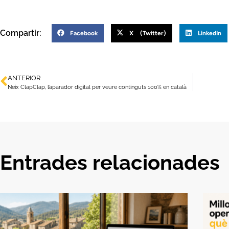
Compartir:
Facebook
X (Twitter)
LinkedIn
ANTERIOR
Neix ClapClap, l’aparador digital per veure continguts 100% en català
Entrades relacionades