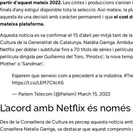
partir d’aquest mateix 2022.
Les cintes i produccions s’aniran
finals d’any estigui disponible tota la selecció. Així mateix, 
aquesta és una decisió amb caràcter permanent i que
el cost d
mateixa plataforma.
Aquesta notícia es va confirmar el 15 d’abril per mitjà tant de 
Cultura de la Generalitat de Catalunya, Natàlia Garriga. Ambd
Netflix per doblar i subtitular fins a 70 títols de sèries i pel·líc
pel·lícula dirigida per Guillermo del Toro, ‘Pinotxo’, la nova tem
Mother’ o ‘Sandman’.
Esperem que serveixi com a precedent a la indústria.
#Tr
https://t.co/LEM7CIlcK6
— Parlem Telecom (@Parlem)
March 15, 2022
L’acord amb Netflix és només 
Des de la Conselleria de Cultura es percep aquesta notícia amb
Consellera Natalia Garriga, va destacar que aquest compromís