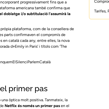
Compromí
 incorporant progressivament fins que a
la plataforma americana també confirma que
Tarifes,
el doblatge i/o subtitulació l’assumirà la
la pròpia plataforma, com de la consellera de
ues parts confirmaven el compromís de
ules en català cada any, entre elles, la nova
porada d»Emily in Paris’ i títols com ‘The
enquemElSilenciParlemCatalà
el primer pas
 una òptica molt positiva. Tanmateix, la
 de
Netflix és només un primer pas
en el