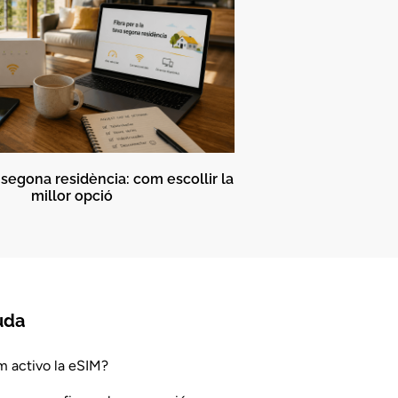
a segona residència: com escollir la
millor opció
uda
 activo la eSIM?