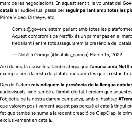
marc de les negociacions. En aquest sentit, la voluntat del
Gove
català
a l’audiovisual passa per
seguir
parlant amb totes les p
Prime Video, Disney+, etc.
Com a
@govern
, estem parlant amb totes les plataformes d
Aquest compromís de Netflix és un primer pas en el mar
treballant i entre tots assegurarem la presència del català 
— Natàlia Garriga (@natalia_garriga)
March 15, 2022
Així doncs, la consellera també afegia que
l’anunci amb Netfli
exemple per a la resta de plataformes amb les que ja estan treb
Des de Parlem
reivindiquem la presència de la llengua catala
audiovisuals, sinó també a l’àmbit digital. I creiem que aquest
l’objectiu de la nostra darrera campanya, amb el hashtag
#Trenq
que valorem positivament aquest pas perquè el català tingui pr
fet que també se suma a la
recent creació de ClapClap
, la pr
exclusivament en català.