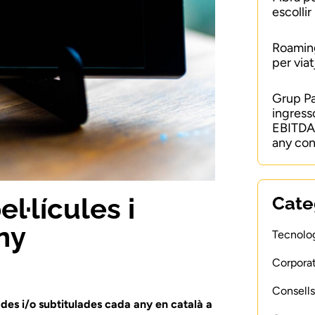
escollir
Roaming
per viat
Grup P
ingress
EBITDA 
any con
l·lícules i
Cate
ny
Tecnolog
Corporat
Consells
lades i/o subtitulades cada any en català a