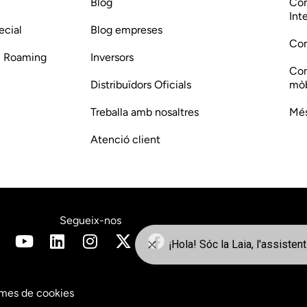
Blog
Com
Int
ecial
Blog empreses
Com
 i Roaming
Inversors
Com
Distribuïdors Oficials
mòb
Treballa amb nosaltres
Més
Atenció client
Segueix-nos
mes de cookies