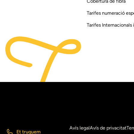
Cobertura de fibra
Tarifes numeració esp
Tarifes Internacionals
Parlem @ 2026
Avís legal
Avís de privacitat
Ter
Et truquem