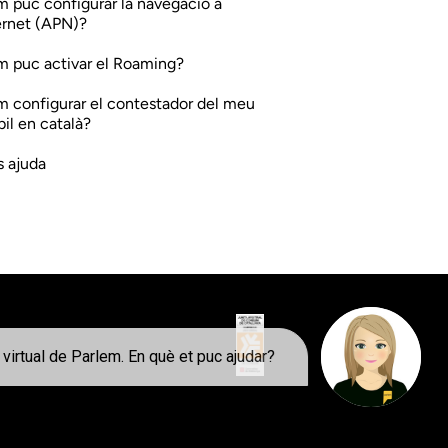
 puc configurar la navegació a
ernet (APN)?
 puc activar el Roaming?
 configurar el contestador del meu
il en català?
 ajuda