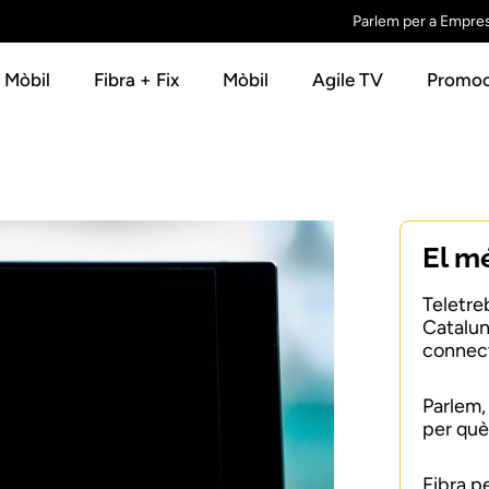
Parlem per a Empre
+ Mòbil
Fibra + Fix
Mòbil
Agile TV
Promoc
El m
Teletre
Catalun
connect
Parlem,
per què
Fibra p