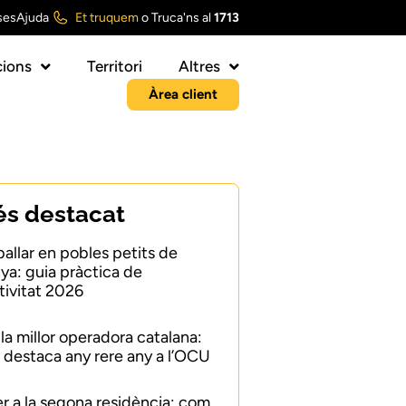
ses
Ajuda
Et truquem
o
Truca'ns al
1713
ions
Territori
Altres
Àrea client
és destacat
ballar en pobles petits de
ya: guia pràctica de
ivitat 2026
 la millor operadora catalana:
 destaca any rere any a l’OCU
er a la segona residència: com