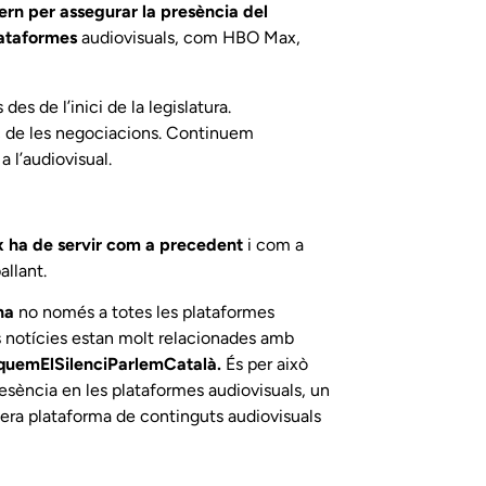
rn per assegurar la presència del
lataformes
audiovisuals, com HBO Max,
es de l’inici de la legislatura.
c de les negociacions. Continuem
a l’audiovisual.
x ha de servir com a precedent
i com a
allant.
na
no només a totes les plataformes
es notícies estan molt relacionades amb
uemElSilenciParlemCatalà.
És per això
esència en les plataformes audiovisuals, un
imera plataforma de continguts audiovisuals